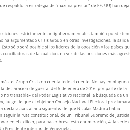
que respaldó la estrategia de “máxima presión” de EE. UU) han dej
r posiciones estrictamente antigubernamentales también puede ten
o ha argumentado Crisis Group en otras investigaciones, la salida 
Esto sólo será posible si los líderes de la oposición y los países q
s conciliadoras de la coalición, en vez de las posiciones más agres
s.
más, el Grupo Crisis no cuenta todo el cuento. No hay en ninguna
 la declaración de guerra, del 5 de enero de 2016, por parte de la
o no transable» del Poder Legislativo Nacional la búsqueda de un
», luego de que el objetado Consejo Nacional Electoral proclamar
la declaración, al año siguiente, de que Nicolás Maduro había
 seguir la ruta constitucional, de un Tribunal Supremo de Justicia
ar en el exilio o, para hacer breve esta enumeración, 4. la serie 
do Presidente interino de Venezuela.