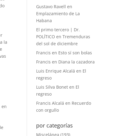
ado
Gustavo Ravell
en
Emplazamiento de La
Habana
El primo tercero | Dr.
er
POLÍTICO
en
Tremenduras
a la
del sol de diciembre
ue
Francis
en
Esto sí son bolas
ivas
Francis
en
Diana la cazadora
Luis Enrique Alcalá
en
El
regreso
Luis Silva Bonet
en
El
regreso
Francis Alcalá
en
Recuerdo
a en
con orgullo
por categorías
de
Miscelánea
(193)