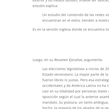
exterior y los medios sociales.
(Puede ser descar
estudio explica:
Un estudio del contenido de las redes so
encuentran en el exilio, tienden a most
Es en la versión inglesa donde se encuentra lo
Luego, en su
Resumen Ejecutivo,
argumenta:
Las elecciones legislativas a inicios de 
Estado venezolano. La mayor parte de la
fueron libres ni justas. Pero esa estrat
occidentales y de América Latina no ha r
casi en su totalidad por personas leale
oposición según el cual la anterior asam
mandato. Su postura, un tanto ambigua, 
hecho, la mayoría de los aliados de la o