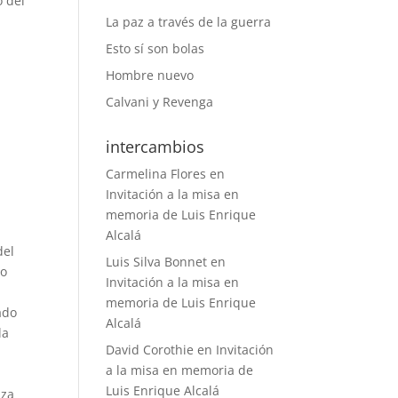
o del
La paz a través de la guerra
Esto sí son bolas
Hombre nuevo
Calvani y Revenga
intercambios
Carmelina Flores
en
Invitación a la misa en
memoria de Luis Enrique
Alcalá
del
Luis Silva Bonnet
en
no
Invitación a la misa en
memoria de Luis Enrique
ado
Alcalá
la
David Corothie
en
Invitación
a la misa en memoria de
Luis Enrique Alcalá
nza