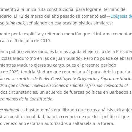
miento a la única ruta constitucional para lograr el término del
ndario. El 12 de marzo del año pasado se comentó acá—
Exégesis d
oso
think tank,
señalando en esa ocasión olvidos similares:
ente por la explícita y reiterada mención que el informe comenta
acá el 9 de julio de 2019:
ema político venezolano, es la más aguda el ejercicio de la Preside
Nicolás Maduro (no en las de Juan Guaidó). Pero no puede celebrar
mientras Maduro ejerza su cargo, pues el presente período
ro de 2025; tendría Maduro que renunciar a él para abrir la puerta
blo en su carácter de Poder Constituyente Originario y Supraconstitucio
endría que ordenar nuevas elecciones mediante referendo convocado al
dos circunstancias, un acuerdo de fuerzas políticas en Barbados s
tro manos de la Constitución.
ternational
es bastante más equilibrado que otros análisis extranjer
ra constitucionalidad, bajo la creencia de que los “políticos” que
co venezolano estarían autorizados a saltársela a la torera.