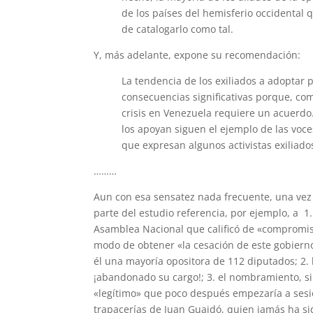
de los países del hemisferio occidental 
de catalogarlo como tal.
Y, más adelante, expone su recomendación:
La tendencia de los exiliados a adopta
consecuencias significativas porque, com
crisis en Venezuela requiere un acuerdo. 
los apoyan siguen el ejemplo de las voce
que expresan algunos activistas exiliado
………
Aun con esa sensatez nada frecuente, una vez 
parte del estudio referencia, por ejemplo, a 1.
Asamblea Nacional que calificó de «compromis
modo de obtener «la cesación de este gobierno
él una mayoría opositora de 112 diputados; 2. 
¡abandonado su cargo!; 3. el nombramiento, sin
«legítimo» que poco después empezaría a sesion
trapacerías de Juan Guaidó, quien jamás ha si