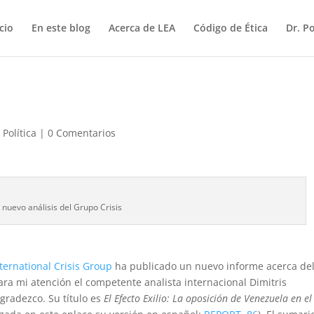
icio
En este blog
Acerca de LEA
Código de Ética
Dr. P
,
Política
|
0 Comentarios
l nuevo análisis del Grupo Crisis
ternational Crisis Group
ha publicado un nuevo informe acerca de
ara mi atención el competente analista internacional Dimitris
gradezco. Su título es
El Efecto Exilio: La oposición de Venezuela en el