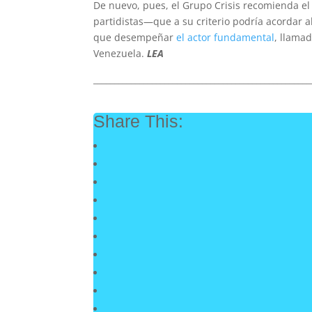
De nuevo, pues, el Grupo Crisis recomienda el
partidistas—que a su criterio podría acordar 
que desempeñar
el actor fundamental
, llamad
Venezuela.
LEA
____________________________________________________
Share This: