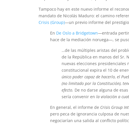
Tampoco hay en este nuevo informe el reconoci
mandato de Nicolás Maduro: el camino refere
Crisis (Group)
—un previo informe del prestigi
En
De Oslo a Bridgetown
—entrada pertin
hace de la mediación noruega—, se puso 
…de las múltiples aristas del probl
de la República en manos del Sr. 
nuevas elecciones presidenciales 
constitucional expira el 10 de ene
único poder capaz de hacerlo, el Pue
(no limitado por la Constitución), t
efecto.
De no darse alguna de esas 
sería convenir en
la violación a cua
En general, el informe de
Crisis Group In
pero peca de ignorancia culposa de nuest
negociarían una salida al conflicto políti