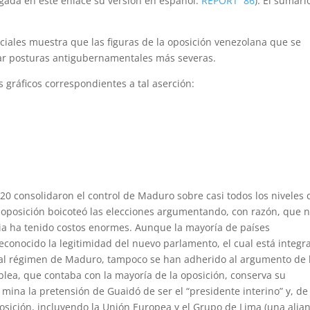
gada en este enlace su versión en español:
REPORT 86
). El sumari
ciales muestra que las figuras de la oposición venezolana que se
rar posturas antigubernamentales más severas.
s gráficos correspondientes a tal aserción:
2020 consolidaron el control de Maduro sobre casi todos los niveles 
 oposición boicoteó las elecciones argumentando, con razón, que 
egia ha tenido costos enormes. Aunque la mayoría de países
econocido la legitimidad del nuevo parlamento, el cual está integr
s al régimen de Maduro, tampoco se han adherido al argumento de 
blea, que contaba con la mayoría de la oposición, conserva su
mina la pretensión de Guaidó de ser el “presidente interino” y, de
posición, incluyendo la Unión Europea y el Grupo de Lima (una alia