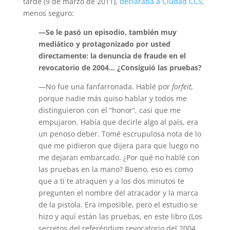
tarde (9 de marzo de 2011),
declaraba a Ciudad CCS
,
menos seguro:
—Se le pasó un episodio, también muy
mediático y protagonizado por usted
directamente: la denuncia de fraude en el
revocatorio de 2004… ¿Consiguió las pruebas?
—No fue una fanfarronada. Hablé por
forfeit,
porque nadie más quiso hablar y todos me
distinguieron con el “honor”, casi que me
empujaron. Había que decirle algo al país, era
un penoso deber. Tomé escrupulosa nota de lo
que me pidieron que dijera para que luego no
me dejaran embarcado. ¿Por qué no hablé con
las pruebas en la mano? Bueno, eso es como
que a ti te atraquen y a los dos minutos te
pregunten el nombre del atracador y la marca
de la pistola. Era imposible, pero el estudio se
hizo y aquí están las pruebas, en este libro (Los
secretos del referéndum revocatorio del 2004,