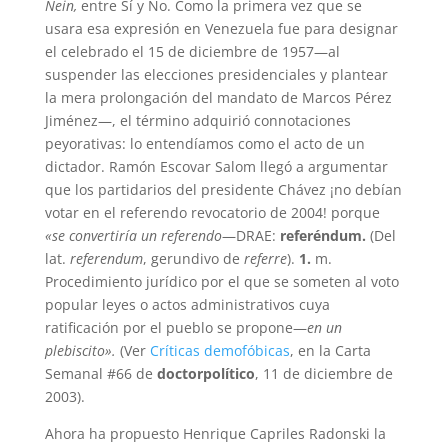
Nein,
entre Sí y No. Como la primera vez que se
usara esa expresión en Venezuela fue para designar
el celebrado el 15 de diciembre de 1957—al
suspender las elecciones presidenciales y plantear
la mera prolongación del mandato de Marcos Pérez
Jiménez—, el término adquirió connotaciones
peyorativas: lo entendíamos como el acto de un
dictador. Ramón Escovar Salom llegó a argumentar
que los partidarios del presidente Chávez ¡no debían
votar en el referendo revocatorio de 2004! porque
«se convertiría un referendo
—DRAE:
referéndum
.
(Del
lat.
referendum
, gerundivo de
referre
).
1.
m.
Procedimiento jurídico por el que se someten al voto
popular leyes o actos administrativos cuya
ratificación por el pueblo se propone—
en un
plebiscito».
(Ver
Críticas demofóbicas
, en la Carta
Semanal #66 de
doctorpolítico
, 11 de diciembre de
2003).
Ahora ha propuesto Henrique Capriles Radonski la